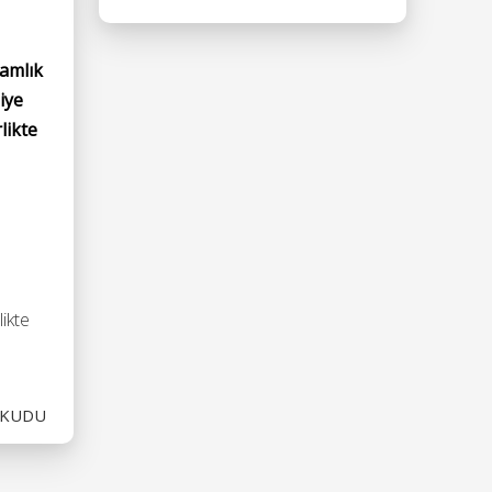
amlık
diye
likte
likte
OKUDU