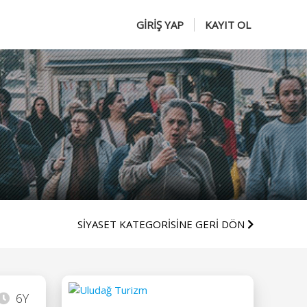
GİRİŞ YAP
KAYIT OL
SİYASET KATEGORİSİNE GERİ DÖN
6Y