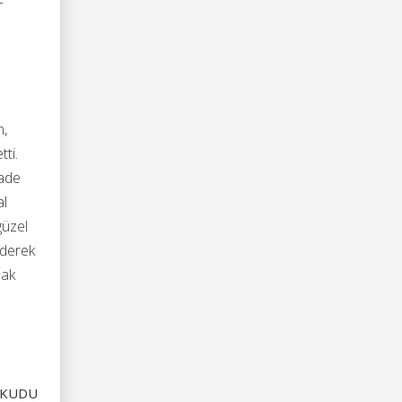
n,
tti.
fade
al
güzel
iderek
mak
OKUDU