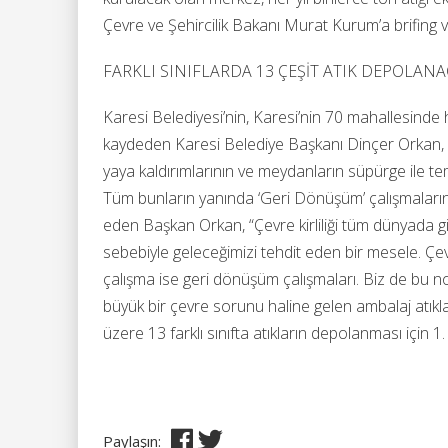
Çevre ve Şehircilik Bakanı Murat Kurum’a brifing
FARKLI SINIFLARDA 13 ÇEŞİT ATIK DEPOLAN
Karesi Belediyesi’nin, Karesi’nin 70 mahallesinde
kaydeden Karesi Belediye Başkanı Dinçer Orkan, 
yaya kaldırımlarının ve meydanların süpürge ile tem
Tüm bunların yanında ‘Geri Dönüşüm’ çalışmalarını
eden Başkan Orkan, “Çevre kirliliği tüm dünyada g
sebebiyle geleceğimizi tehdit eden bir mesele. Çevre
çalışma ise geri dönüşüm çalışmaları. Biz de bu n
büyük bir çevre sorunu haline gelen ambalaj atıkları, 
üzere 13 farklı sınıfta atıkların depolanması için 1
Paylaşın: