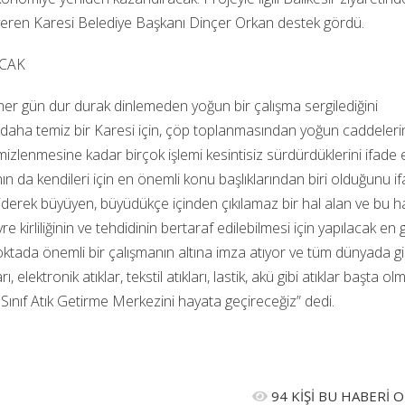
 veren Karesi Belediye Başkanı Dinçer Orkan destek gördü.
ACAK
 her gün dur durak dinlemeden yoğun bir çalışma sergilediğini
daha temiz bir Karesi için, çöp toplanmasından yoğun caddeleri
izlenmesine kadar birçok işlemi kesintisiz sürdürdüklerini ifade e
n da kendileri için en önemli konu başlıklarından biri olduğunu i
iderek büyüyen, büyüdükçe içinden çıkılamaz bir hal alan ve bu h
 kirliliğinin ve tehdidinin bertaraf edilebilmesi için yapılacak en 
oktada önemli bir çalışmanın altına imza atıyor ve tüm dünyada g
elektronik atıklar, tekstil atıkları, lastik, akü gibi atıklar başta ol
. Sınıf Atık Getirme Merkezini hayata geçireceğiz” dedi.
94 KİŞİ BU HABERİ 