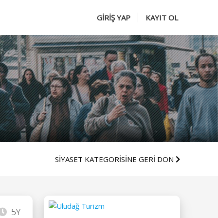
GİRİŞ YAP
KAYIT OL
SİYASET KATEGORİSİNE GERİ DÖN
5Y