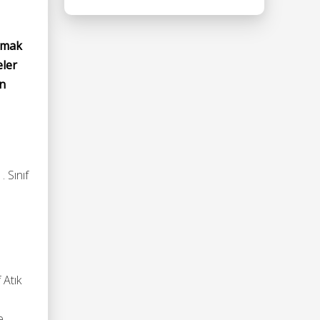
ırmak
eler
en
 Sınıf
 Atık
e