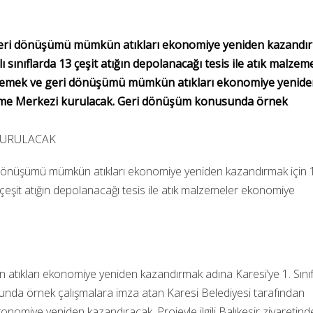
ve geri dönüşümü mümkün atıkları ekonomiye yeniden kazand
lı sınıflarda 13 çeşit atığın depolanacağı tesis ile atık malzem
 önlemek ve geri dönüşümü mümkün atıkları ekonomiye yenid
tirme Merkezi kurulacak. Geri dönüşüm konusunda örnek
ri dönüşümü mümkün atıkları ekonomiye yeniden kazandırmak için 1.
 çeşit atığın depolanacağı tesis ile atık malzemeler ekonomiye
 atıkları ekonomiye yeniden kazandırmak adına Karesi’ye 1. Sınıf
nda örnek çalışmalara imza atan Karesi Belediyesi tarafından
konomiye yeniden kazandıracak. Projeyle ilgili Balıkesir ziyaretind