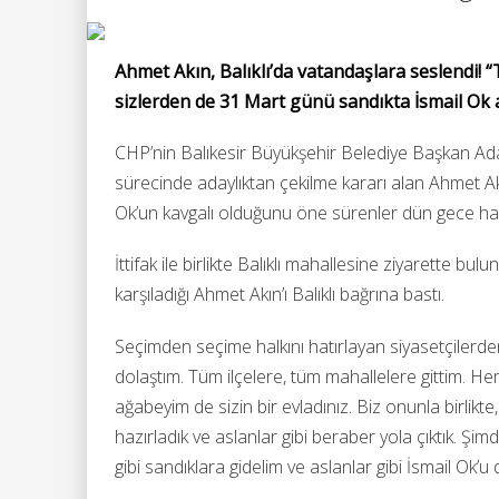
Ahmet Akın, Balıklı’da vatandaşlara seslendi! “
sizlerden de 31 Mart günü sandıkta İsmail Ok 
CHP’nin Balıkesir Büyükşehir Belediye Başkan Adayı
sürecinde adaylıktan çekilme kararı alan Ahmet Ak
Ok’un kavgalı olduğunu öne sürenler dün gece hayal
İttifak ile birlikte Balıklı mahallesine ziyarette bu
karşıladığı Ahmet Akın’ı Balıklı bağrına bastı.
Seçimden seçime halkını hatırlayan siyasetçilerden o
dolaştım. Tüm ilçelere, tüm mahallelere gittim. Herk
ağabeyim de sizin bir evladınız. Biz onunla birlikte,
hazırladık ve aslanlar gibi beraber yola çıktık. Şi
gibi sandıklara gidelim ve aslanlar gibi İsmail Ok’u