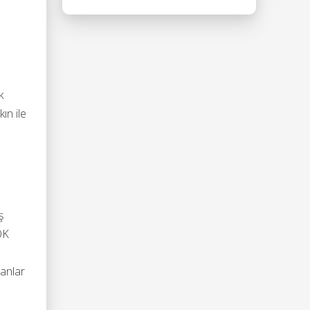
k
ın ile
ş
 OK
lanlar