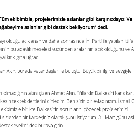
Tüm ekibimizle, projelerimizle aslanlar gibi karşınızdayız. Ve
ağabeyime aslanlar gibi destek bekliyorum” dedi.
 olduğu açıklanan ve daha sonrasında İYİ Parti ile yapılan ittifa
ın'ın bu adaylık meselesi yüzünden aralarının açık olduğunu ve Ak
 kırıklığına uğradı.
lunan Akın, burada vatandaşlar ile buluştu. Büyük bir ilgi ve sevgiyle
lmadığının altını çizen Ahmet Akın, “Yıllardır Balıkesir’i karış karı
esin tek tek dertlerini dinledim. Ben sizin bir evladınızım. İsmail
 ekibimizle birlikte Balıkesir’in sorunlarını çözecek projelerimizi
mdi sizlerden bir kardeşiniz olarak şunu istiyorum. 31 Mart günü as
 destekleyelim” dediburaya girin.