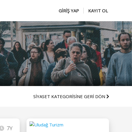
GİRİŞ YAP
KAYIT OL
SİYASET KATEGORİSİNE GERİ DÖN
7Y