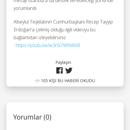
mesajı İstanbul'a da destek verebileceği yönünde
yorumlandı.
Altıeylül Teşkilatının Cumhurbaşkanı Recep Tayyip
Erdoğan'a çekmiş olduğu ilgili videoyu bu
bağlantıdan izleyebilirsiniz
:
https://youtu.be/w3r0i7WNWX8
Paylaşın:
105 KİŞİ BU HABERİ OKUDU
Yorumlar (0)